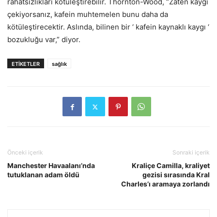
rahatsızlıkları kötüleştirebilir. Thornton-Wood, “Zaten kaygı
çekiyorsanız, kafein muhtemelen bunu daha da
kötüleştirecektir. Aslında, bilinen bir ‘ kafein kaynaklı kaygı ‘
bozukluğu var,” diyor.
ETİKETLER
sağlık
Önceki içerik
Sonraki içerik
Manchester Havaalanı’nda
Kraliçe Camilla, kraliyet
tutuklanan adam öldü
gezisi sırasında Kral
Charles’ı aramaya zorlandı