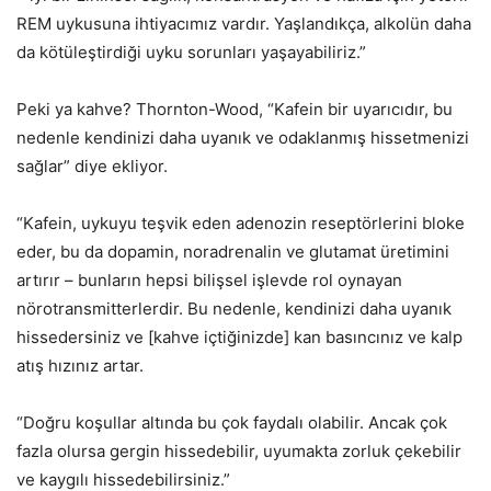
REM uykusuna ihtiyacımız vardır. Yaşlandıkça, alkolün daha
da kötüleştirdiği uyku sorunları yaşayabiliriz.”
Peki ya kahve? Thornton-Wood, “Kafein bir uyarıcıdır, bu
nedenle kendinizi daha uyanık ve odaklanmış hissetmenizi
sağlar” diye ekliyor.
“Kafein, uykuyu teşvik eden adenozin reseptörlerini bloke
eder, bu da dopamin, noradrenalin ve glutamat üretimini
artırır – bunların hepsi bilişsel işlevde rol oynayan
nörotransmitterlerdir. Bu nedenle, kendinizi daha uyanık
hissedersiniz ve [kahve içtiğinizde] kan basıncınız ve kalp
atış hızınız artar.
“Doğru koşullar altında bu çok faydalı olabilir. Ancak çok
fazla olursa gergin hissedebilir, uyumakta zorluk çekebilir
ve kaygılı hissedebilirsiniz.”