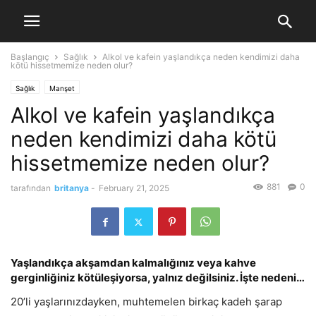
Başlangıç
Sağlık
Alkol ve kafein yaşlandıkça neden kendimizi daha
kötü hissetmemize neden olur?
Sağlık
Manşet
Alkol ve kafein yaşlandıkça
neden kendimizi daha kötü
hissetmemize neden olur?
881
0
tarafından
britanya
-
February 21, 2025
Yaşlandıkça akşamdan kalmalığınız veya kahve
gerginliğiniz kötüleşiyorsa, yalnız değilsiniz. İşte nedeni…
20’li yaşlarınızdayken, muhtemelen birkaç kadeh şarap