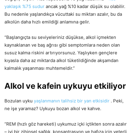
yaklaşık %75 sudur
ancak yağ %10 kadar düşük su olabilir.
Bu nedenle yaşlandıkça vücuttaki su miktarı azalır, bu da
alkolün daha hızlı emildiği anlamına gelir.
“Başlangıçta su seviyeleriniz düşükse, alkol içmekten
kaynaklanan ve baş ağrısı gibi semptomlara neden olan
susuz kalma riskini artırıyorsunuz. Yaşlıyken gençlere
kıyasla daha az miktarda alkol tüketildiğinde akşamdan
kalmalık yaşanması muhtemeldir.”
Alkol ve kafein uykuyu etkiliyor
Bozulan uyku
yaşlanmanın talihsiz bir yan etkisidir
. Peki,
ne işe yaramaz? Uykuyu bozan alkol ve kahve.
“REM (hızlı göz hareketi) uykumuz içki içtikten sonra azalır
– iyi bir zihinsel sağlık, konsantrasyon ve hafıza için yeterli