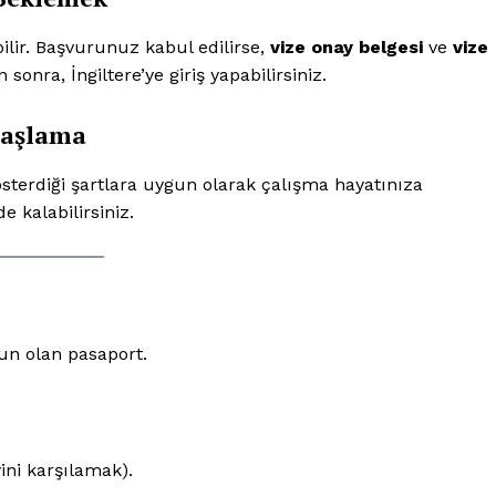
Contact us
Subscription Plans
lir. Başvurunuz kabul edilirse,
vize onay belgesi
ve
vize
sonra, İngiltere’ye giriş yapabilirsiniz.
My account
 Başlama
E NOW
 gösterdiği şartlara uygun olarak çalışma hayatınıza
e kalabilirsiniz.
gun olan pasaport.
yini karşılamak).