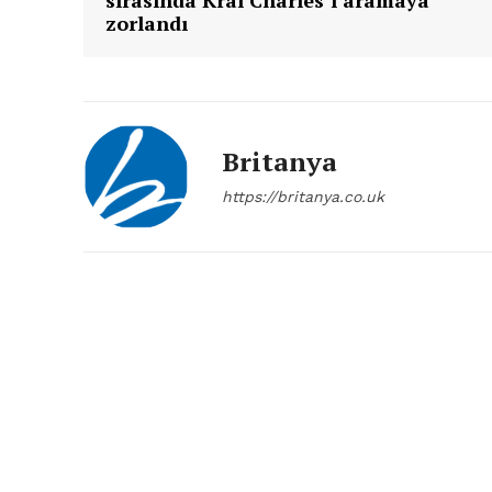
sırasında Kral Charles’ı aramaya
zorlandı
Britanya
https://britanya.co.uk