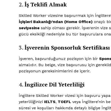
2.
İş Teklifi Almak
Skilled Worker vizesine başvurmak için İngiltere’
İçişleri Bakanlığı’ndan (Home Office)
onaylı b
seviyesine
sahip olması gerekir. İşverenin vize s
gücü eksikliği nedeniyle bu tür başvurulara onay
3.
İşverenin Sponsorluk Sertifikası
İşveren, başvurduğunuz pozisyon için bir
Spons
almalıdır. Bu belge, vize başvurusu için gereklidir
pozisyonun gereksinimlerini de içerir.
4.
İngilizce Dil Yeterliliği
İngiltere Skilled Worker vizesi için başvuru yapar
yeterliliğinizi
IELTS
,
TOEFL
veya İngiltere’nin beli
süresi ve koşulları hakkında detaylı bilgiye İngilt