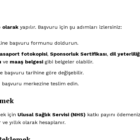
e olarak
yapılır. Başvuru için şu adımları izlersiniz:
line başvuru formunu doldurun.
asaport fotokopisi
,
Sponsorluk Sertifikası
,
dil yeterliliğ
u
ve
maaş belgesi
gibi belgeler olabilir.
e başvuru tarihine göre değişebilir.
) başvuru merkezine teslim edin.
Week
demek
e PRO
mek için
Ulusal Sağlık Servisi (NHS)
katkı payını ödemeni
Company
ve yıllık olarak hesaplanır.
About
Beklemek