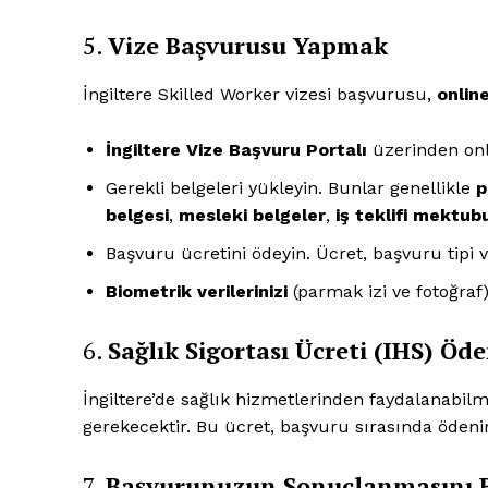
5.
Vize Başvurusu Yapmak
İngiltere Skilled Worker vizesi başvurusu,
onlin
İngiltere Vize Başvuru Portalı
üzerinden on
Gerekli belgeleri yükleyin. Bunlar genellikle
p
belgesi
,
mesleki belgeler
,
iş teklifi mektub
Başvuru ücretini ödeyin. Ücret, başvuru tipi v
Biometrik verilerinizi
(parmak izi ve fotoğraf
News 
6.
Sağlık Sigortası Ücreti (IHS) Ö
Magazin
İngiltere’de sağlık hizmetlerinden faydalanabil
gerekecektir. Bu ücret, başvuru sırasında ödenir 
7.
Başvurunuzun Sonuçlanmasını 