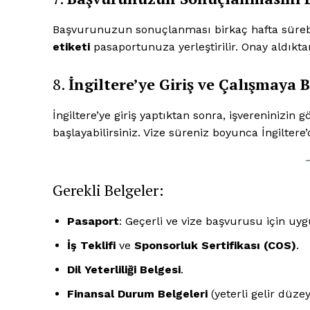
Başvurunuzun sonuçlanması birkaç hafta sürebi
etiketi
pasaportunuza yerleştirilir. Onay aldıktan 
8.
İngiltere’ye Giriş ve Çalışmaya
SUBSCRIB
İngiltere’ye giriş yaptıktan sonra, işvereninizin
başlayabilirsiniz. Vize süreniz boyunca İngiltere’d
Gerekli Belgeler:
Pasaport
: Geçerli ve vize başvurusu için uy
İş Teklifi
ve
Sponsorluk Sertifikası (COS)
.
Dil Yeterliliği Belgesi
.
Finansal Durum Belgeleri
(yeterli gelir düze