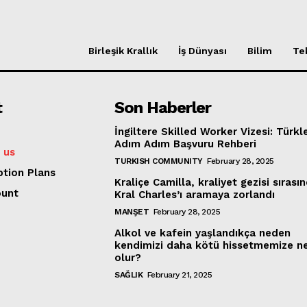
Birleşik Krallık
İş Dünyası
Bilim
Te
t
Son Haberler
İngiltere Skilled Worker Vizesi: Türkle
Adım Adım Başvuru Rehberi
 us
TURKISH COMMUNITY
February 28, 2025
ption Plans
Kraliçe Camilla, kraliyet gezisi sırası
ount
Kral Charles’ı aramaya zorlandı
MANŞET
February 28, 2025
Alkol ve kafein yaşlandıkça neden
kendimizi daha kötü hissetmemize n
olur?
SAĞLIK
February 21, 2025