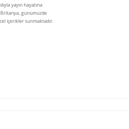
adıyla yayın hayatına
n Britanya, günümüzde
cel içerikler sunmaktadır.
Week
e PRO
Company