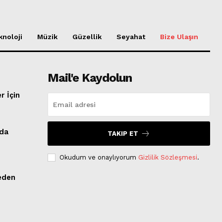
knoloji
Müzik
Güzellik
Seyahat
Bize Ulaşın
Mail'e Kaydolun
r İçin
nda
TAKIP ET
Okudum ve onaylıyorum
Gizlilik Sözleşmesi
.
eden