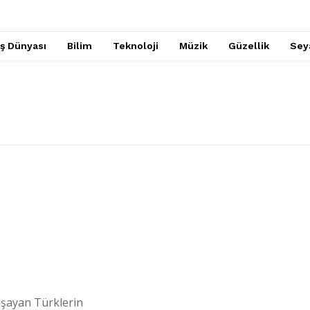
İş Dünyası
Bilim
Teknoloji
Müzik
Güzellik
Sey
yaşayan Türklerin