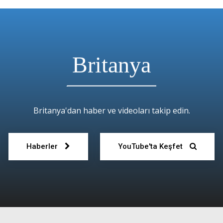
About
Contact us
Subscription Plans
My account
Britanya
E NOW
Britanya'dan haber ve videoları takip edin.
Haberler
YouTube'ta Keşfet