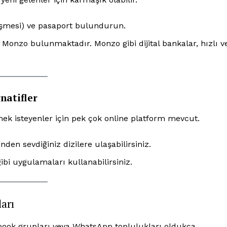
leşmesi) ve pasaport bulundurun.
Monzo bulunmaktadır. Monzo gibi dijital bankalar, hızlı v
rnatifler
ek isteyenler için pek çok online platform mevcut.
nden sevdiğiniz dizilere ulaşabilirsiniz.
ibi uygulamaları kullanabilirsiniz.
arı
cebook grupları veya WhatsApp toplulukları oldukça