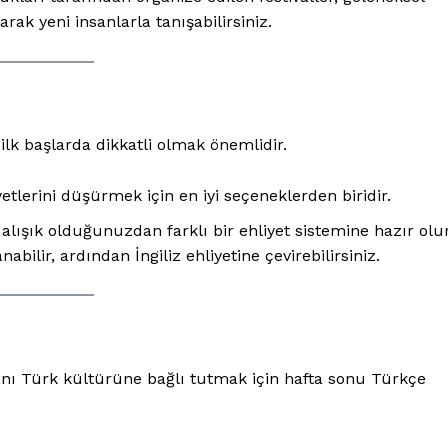
Contact us
ak yeni insanlarla tanışabilirsiniz.
Subscription Plans
My account
 ilk başlarda dikkatli olmak önemlidir.
E NOW
tlerini düşürmek için en iyi seçeneklerden biridir.
 alışık olduğunuzdan farklı bir ehliyet sistemine hazır olu
nabilir, ardından İngiliz ehliyetine çevirebilirsiniz.
arını Türk kültürüne bağlı tutmak için hafta sonu Türkçe