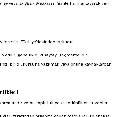
Grey
veya
English Breakfast Tea
ile harmanlayarak yeni
V formatı, Türkiye’dekinden farklıdır.
h edilir; genellikle iki sayfayı geçmemelidir.
lseniz, bir dil kursuna yazılmak veya online kaynaklardan
Week
e PRO
nlikleri
Company
unmaktadır ve bu topluluk çeşitli etkinlikler düzenler.
About
kları tarafından organize edilen festivaller, geleneksel