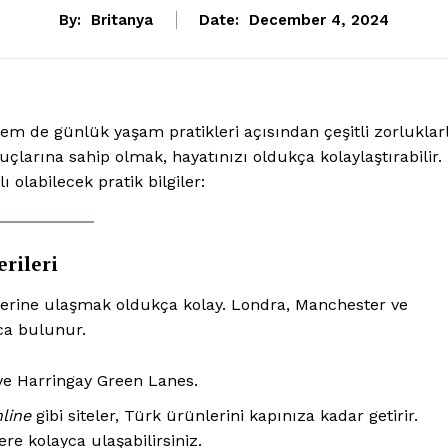
By:
Britanya
Date:
December 4, 2024
hem de günlük yaşam pratikleri açısından çeşitli zorluklar
puçlarına sahip olmak, hayatınızı oldukça kolaylaştırabilir.
ı olabilecek pratik bilgiler:
rileri
nlerine ulaşmak oldukça kolay. Londra, Manchester ve
ca bulunur.
ve Harringay Green Lanes.
line
gibi siteler, Türk ürünlerini kapınıza kadar getirir.
re kolayca ulaşabilirsiniz.