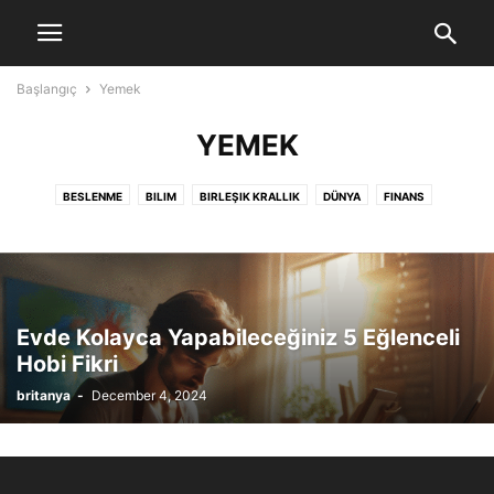
Başlangıç
Yemek
YEMEK
BESLENME
BILIM
BIRLEŞIK KRALLIK
DÜNYA
FINANS
GÜZELLIK
İŞ DÜNYASI
MAGAZIN
MANŞET
MÜZIK
OYUN
POLITIKA
SAĞLIK
SANAT
SEYAHAT
SINEMA
SPOR
TEKNOLOJI
TURKISH COMMUNITY
YEMEK
Evde Kolayca Yapabileceğiniz 5 Eğlenceli
Hobi Fikri
britanya
-
December 4, 2024