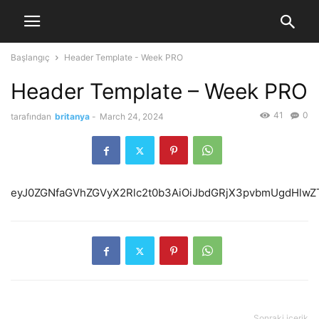
Başlangıç
Header Template - Week PRO
Header Template – Week PRO
41
0
tarafından
britanya
-
March 24, 2024
eyJ0ZGNfaGVh
Sonraki içerik