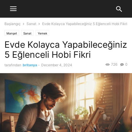
Başlangıç
Sanat
Evde Kolayca Yapabileceğiniz 5 Eğlenceli Hobi Fikri
Manşet
Sanat
Yemek
Evde Kolayca Yapabileceğiniz
5 Eğlenceli Hobi Fikri
726
0
tarafından
britanya
-
December 4, 2024