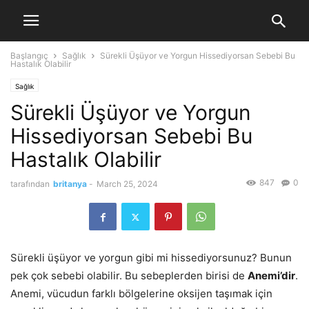
Başlangıç
Sağlık
Sürekli Üşüyor ve Yorgun Hissediyorsan Sebebi Bu
Hastalık Olabilir
Sağlık
Sürekli Üşüyor ve Yorgun
Hissediyorsan Sebebi Bu
Hastalık Olabilir
847
0
tarafından
britanya
-
March 25, 2024
Sürekli üşüyor ve yorgun gibi mi hissediyorsunuz? Bunun
pek çok sebebi olabilir. Bu sebeplerden birisi de
Anemi’dir
.
Anemi, vücudun farklı bölgelerine oksijen taşımak için