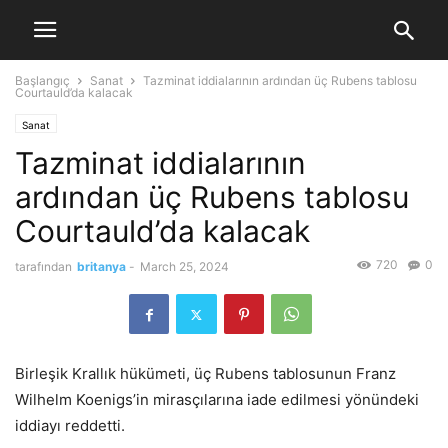
Başlangıç
Sanat
Tazminat iddialarının ardından üç Rubens tablosu
Courtauld’da kalacak
Sanat
Tazminat iddialarının
ardından üç Rubens tablosu
Courtauld’da kalacak
720
0
tarafından
britanya
-
March 25, 2024
Birleşik Krallık hükümeti, üç Rubens tablosunun Franz
Wilhelm Koenigs’in mirasçılarına iade edilmesi yönündeki
iddiayı reddetti.