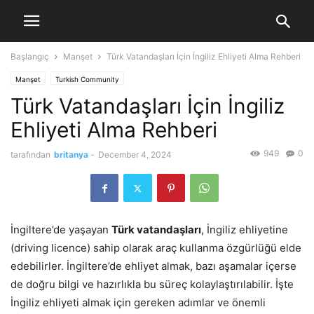
Başlangıç
Manşet
Türk Vatandaşları İçin İngiliz Ehliyeti Alma Rehberi
Manşet
Turkish Community
Türk Vatandaşları İçin İngiliz
Ehliyeti Alma Rehberi
949
0
tarafından
britanya
-
December 4, 2024
İngiltere’de yaşayan
Türk vatandaşları
, İngiliz ehliyetine
(driving licence) sahip olarak araç kullanma özgürlüğü elde
edebilirler. İngiltere’de ehliyet almak, bazı aşamalar içerse
de doğru bilgi ve hazırlıkla bu süreç kolaylaştırılabilir. İşte
İngiliz ehliyeti almak için gereken adımlar ve önemli